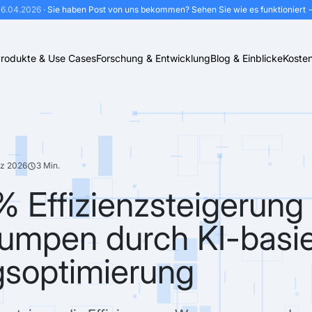
16.04.2026
· Sie haben Post von uns bekommen?
Sehen Sie wie es funktioniert 
rodukte & Use Cases
Forschung & Entwicklung
Blog & Einblicke
Kosten
rz 2026
3 Min.
% Effizienzsteigerung 
mpen durch KI-basie
gsoptimierung