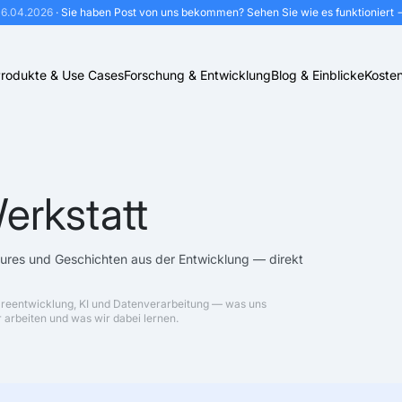
16.04.2026
· Sie haben Post von uns bekommen?
Sehen Sie wie es funktioniert 
rodukte & Use Cases
Forschung & Entwicklung
Blog & Einblicke
Kosten
erkstatt
tures und Geschichten aus der Entwicklung — direkt
areentwicklung, KI und Datenverarbeitung — was uns
 arbeiten und was wir dabei lernen.