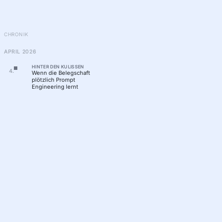
CHRONIK
APRIL 2026
HINTER DEN KULISSEN
4
.
Wenn die Belegschaft
plötzlich Prompt
Engineering lernt