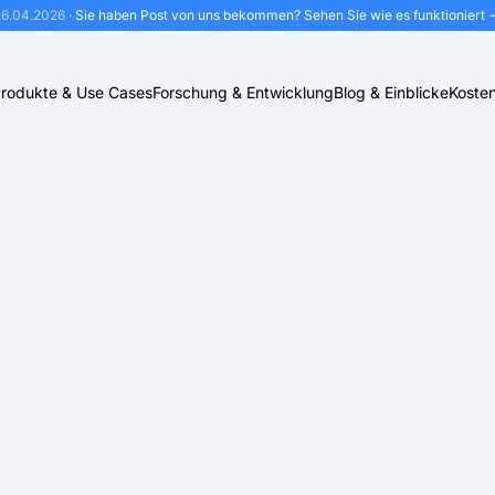
16.04.2026
· Sie haben Post von uns bekommen?
Sehen Sie wie es funktioniert 
rodukte & Use Cases
Forschung & Entwicklung
Blog & Einblicke
Kosten