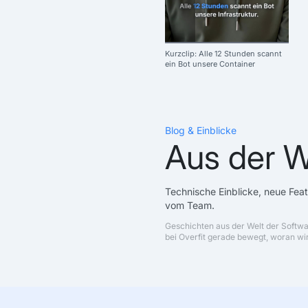
Kurzclip: Alle 12 Stunden scannt
ein Bot unsere Container
Blog & Einblicke
Aus der W
Technische Einblicke, neue Fea
vom Team.
Geschichten aus der Welt der Softw
bei Overfit gerade bewegt, woran wir