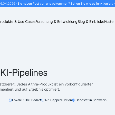
16.04.2026
· Sie haben Post von uns bekommen?
Sehen Sie wie es funktioniert 
rodukte & Use Cases
Forschung & Entwicklung
Blog & Einblicke
Kosten
 KI-Pipelines
satzbereit. Jedes Aithra-Produkt ist ein vorkonfigurierter
entiert und auf Ergebnis optimiert.
Lokale KI bei Bedarf
Air-Gapped Option
Gehostet in Schwerin