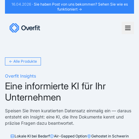
16.04.2026
· Sie haben Post von uns bekommen?
Sehen Sie wie es
funktioniert →
← Alle Produkte
Overfit Insights
Eine informierte KI für Ihr
Unternehmen
Speisen Sie Ihren kuratierten Datensatz einmalig ein — daraus
entsteht ein Insight: eine KI, die Ihre Dokumente kennt und
präzise Fragen dazu beantwortet.
Lokale KI bei Bedarf
Air-Gapped Option
Gehostet in Schwerin