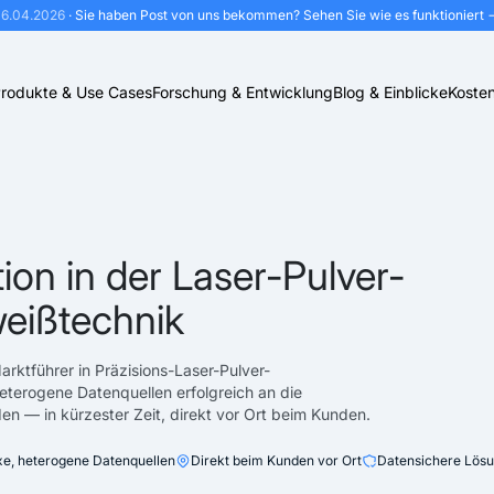
16.04.2026
· Sie haben Post von uns bekommen?
Sehen Sie wie es funktioniert 
rodukte & Use Cases
Forschung & Entwicklung
Blog & Einblicke
Kosten
ion in der Laser-Pulver-
eißtechnik
rktführer in Präzisions-Laser-Pulver-
terogene Datenquellen erfolgreich an die
 — in kürzester Zeit, direkt vor Ort beim Kunden.
e, heterogene Datenquellen
Direkt beim Kunden vor Ort
Datensichere Lösu