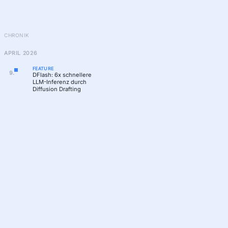
CHRONIK
APRIL 2026
FEATURE
9
.
DFlash: 6x schnellere
LLM-Inferenz durch
Diffusion Drafting