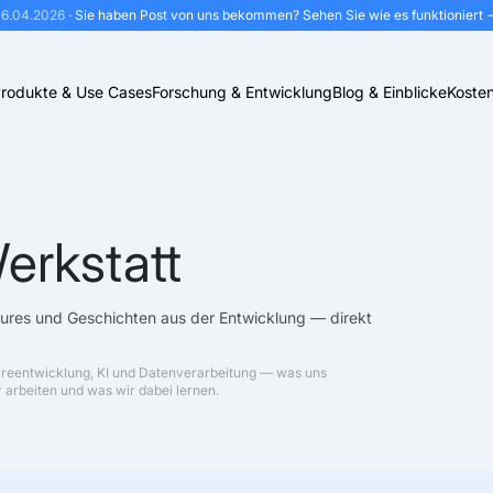
16.04.2026
· Sie haben Post von uns bekommen?
Sehen Sie wie es funktioniert 
rodukte & Use Cases
Forschung & Entwicklung
Blog & Einblicke
Kosten
erkstatt
tures und Geschichten aus der Entwicklung — direkt
areentwicklung, KI und Datenverarbeitung — was uns
 arbeiten und was wir dabei lernen.