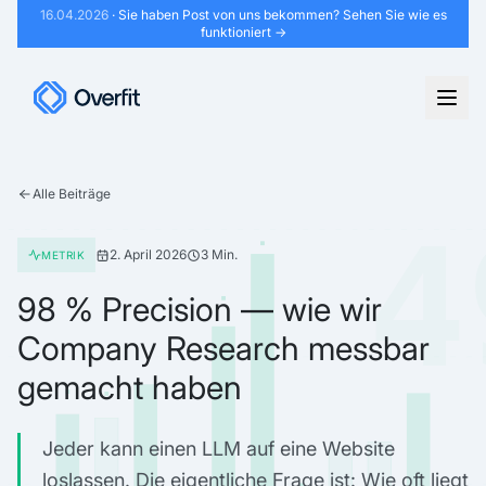
16.04.2026
· Sie haben Post von uns bekommen?
Sehen Sie wie es
funktioniert →
Alle Beiträge
4
2. April 2026
3 Min.
METRIK
98 % Precision — wie wir
Company Research messbar
gemacht haben
Jeder kann einen LLM auf eine Website
loslassen. Die eigentliche Frage ist: Wie oft liegt