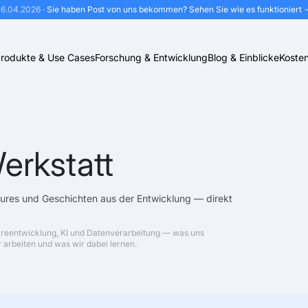
16.04.2026
· Sie haben Post von uns bekommen?
Sehen Sie wie es funktioniert 
rodukte & Use Cases
Forschung & Entwicklung
Blog & Einblicke
Kosten
erkstatt
tures und Geschichten aus der Entwicklung — direkt
areentwicklung, KI und Datenverarbeitung — was uns
 arbeiten und was wir dabei lernen.