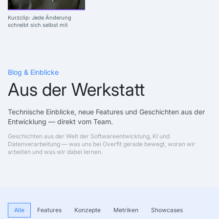
Kurzclip: Jede Änderung
schreibt sich selbst mit
Blog & Einblicke
Aus der Werkstatt
Technische Einblicke, neue Features und Geschichten aus der
Entwicklung — direkt vom Team.
Geschichten aus der Welt der Softwareentwicklung, KI und
Datenverarbeitung — was uns bei Overfit gerade bewegt, woran wir
arbeiten und was wir dabei lernen.
Alle
Features
Konzepte
Metriken
Showcases