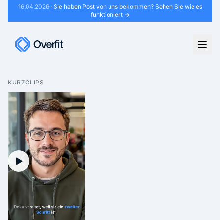
16.04.2026
· Sie haben Post von uns bekommen?
Sehen Sie wie es
funktioniert →
KURZCLIPS